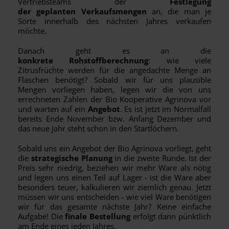
Vertriebsteams der
Festlegung
der
geplanten Verkaufsmengen
an, die man je
Sorte innerhalb des nächsten Jahres verkaufen
möchte.
Danach geht es an die
konkrete Rohstoffberechnung
: wie viele
Zitrusfrüchte werden für die angedachte Menge an
Flaschen benötigt? Sobald wir für uns plausible
Mengen vorliegen haben, legen wir die von uns
errechneten Zahlen der Bio Kooperative Agrinova vor
und warten auf ein
Angebot
. Es ist jetzt im Normalfall
bereits Ende November bzw. Anfang Dezember und
das neue Jahr steht schon in den Startlöchern.
Sobald uns ein Angebot der Bio Agrinova vorliegt, geht
die
strategische Planung
in die zweite Runde. Ist der
Preis sehr niedrig, beziehen wir mehr Ware als nötig
und legen uns einen Teil auf Lager - ist die Ware aber
besonders teuer, kalkulieren wir ziemlich genau. Jetzt
müssen wir uns entscheiden - wie viel Ware benötigen
wir für das gesamte nächste Jahr? Keine einfache
Aufgabe! Die
finale Bestellung
erfolgt dann pünktlich
am Ende eines jeden Jahres.