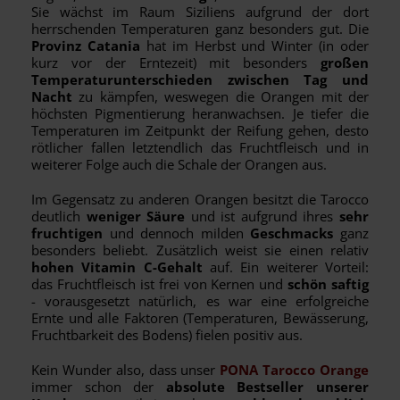
Sie wächst im Raum Siziliens aufgrund der dort
herrschenden Temperaturen ganz besonders gut. Die
Provinz Catania
hat im Herbst und Winter (in oder
kurz vor der Erntezeit) mit besonders
großen
Temperaturunterschieden zwischen Tag und
Nacht
zu kämpfen, weswegen die Orangen mit der
höchsten Pigmentierung heranwachsen. Je tiefer die
Temperaturen im Zeitpunkt der Reifung gehen, desto
rötlicher fallen letztendlich das Fruchtfleisch und in
weiterer Folge auch die Schale der Orangen aus.
Im Gegensatz zu anderen Orangen besitzt die Tarocco
deutlich
weniger Säure
und ist aufgrund ihres
sehr
fruchtigen
und dennoch milden
Geschmacks
ganz
besonders beliebt. Zusätzlich weist sie einen relativ
hohen Vitamin C-Gehalt
auf. Ein weiterer Vorteil:
das Fruchtfleisch ist frei von Kernen und
schön saftig
- vorausgesetzt natürlich, es war eine erfolgreiche
Ernte und alle Faktoren (Temperaturen, Bewässerung,
Fruchtbarkeit des Bodens) fielen positiv aus.
Kein Wunder also, dass unser
PONA Tarocco Orange
immer schon der
absolute Bestseller unserer