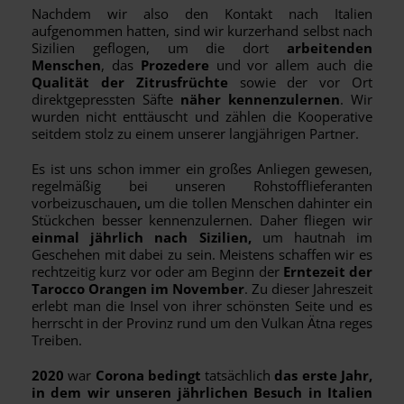
Nachdem wir also den Kontakt nach Italien
aufgenommen hatten, sind wir kurzerhand selbst nach
Sizilien geflogen, um die dort
arbeitenden
Menschen
, das
Prozedere
und vor allem auch die
Qualität der Zitrusfrüchte
sowie der vor Ort
direktgepressten Säfte
näher kennenzulernen
. Wir
wurden nicht enttäuscht und zählen die Kooperative
seitdem stolz zu einem unserer langjährigen Partner.
Es ist uns schon immer ein großes Anliegen gewesen,
regelmäßig bei unseren Rohstofflieferanten
vorbeizuschauen
,
um die tollen Menschen dahinter ein
Stückchen besser kennenzulernen. Daher fliegen wir
einmal jährlich nach Sizilien,
um hautnah im
Geschehen mit dabei zu sein. Meistens schaffen wir es
rechtzeitig kurz vor oder am Beginn der
Erntezeit der
Tarocco Orangen im November
. Zu dieser Jahreszeit
erlebt man die Insel von ihrer schönsten Seite und es
herrscht in der Provinz rund um den Vulkan Ätna reges
Treiben.
2020
war
Corona bedingt
tatsächlich
das erste Jahr,
in dem wir unseren jährlichen Besuch in Italien