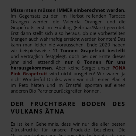
Missernten müssen IMMER einberechnet werden.
Im Gegensatz zu den im Herbst reifenden Tarocco
Orangen werden die Valencia Orangen und die
Grapefruits erst im Frühling (Februar/März) geerntet.
Erst dann stellt sich also heraus, ob die vorbestellten
Mengen auch wahrhaftig erreicht werden konnten! Das
kann man leider nie voraussehen. Ende 2020 haben
wir beispielsweise
11 Tonnen Grapefruit bestellt
und vertraglich festgelegt, doch bei der Ernte dieses
Jahr sind letztendlich
nur 8 Tonnen für uns
herausgekommen
. Aber keine Sorge: unser
PONA
Pink Grapefruit
wird nicht ausgehen! Wir wären ja
nicht Wonderful Drinks, wenn wir nicht einen Plan B
im Peto hätten und im Ernstfall spontan auf einen
anderen Bio Partner zurückgreifen können.
DER FRUCHTBARE BODEN DES
VULKANS ÄTNA
Es ist kein Geheimnis, dass wir nur die aller besten
Zitrusfrüchte für unsere Produkte beziehen. Die
Orangenplantage von Agrinova Bio befindet sich zum